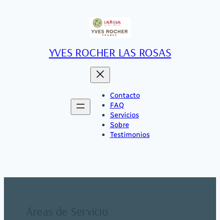
Saltar
al
contenido
YVES ROCHER LAS ROSAS
Contacto
FAQ
Servicios
Sobre
Testimonios
Áreas de Servicio